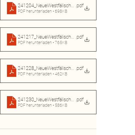
241204_NeueWestfälische_Gänsehautentzündung
.pdf
PDF herunterladen • 698KB
241217_NeueWestfälische_JenniferSiemann_Spiegelzelt
.pdf
PDF herunterladen • 765KB
241228_NeueWestfälische_Seltaebs
.pdf
PDF herunterladen • 462KB
241230_NeueWestfälische_Yoni_InterviewSimon
.pdf
PDF herunterladen • 586KB